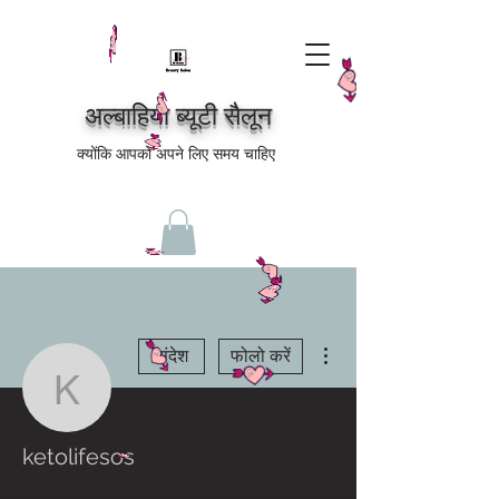
अल्बाहिया ब्यूटी सैलून
क्योंकि आपको अपने लिए समय चाहिए
अधिक कार्रवाइयाँ
संदेश
फोलो करें
ketolifesos
ketolifesos