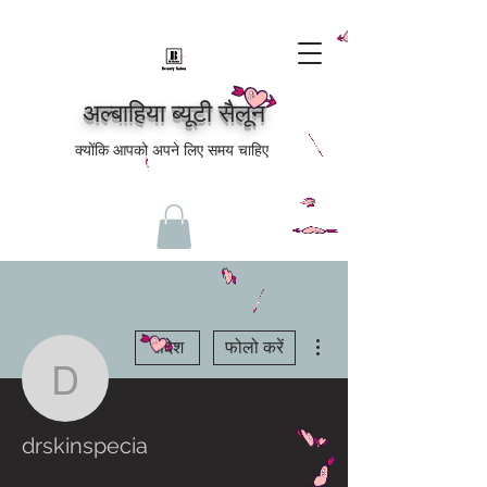
अल्बाहिया ब्यूटी सैलून
क्योंकि आपको अपने लिए समय चाहिए
अधिक कार्रवाइयाँ
संदेश
फोलो करें
drskinspecia
drskinspecia