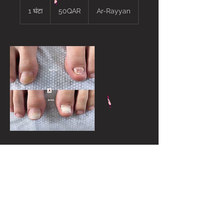
50QAR
1 घंटा
1
50QAR
Ar-Rayyan
घं
ट
संपर्क विवरण
Y village, Bu Sidra, Ar-Rayyan, Qatar