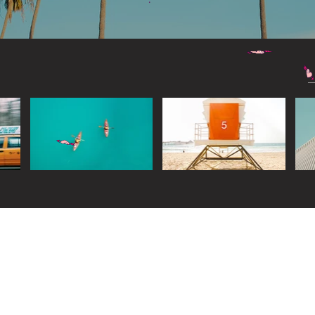
Widget Didn’t Load
Check your internet and refresh
this page.
If that doesn’t work, contact us.