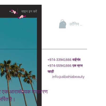
साइन इन करें
लॉगिन करें
+974-33941666
वाईगांव
+974-55941666
एक
ब्रज
खाड़ी
info@albahiabeauty
ाद और एक आरामदायक वातावरण
र्पित है।