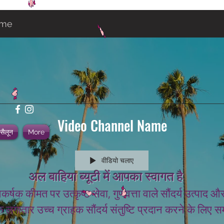
ame
Video Channel Name
 सैलून
More
वीडियो चलाए
अल बाहिया ब्यूटी में आपका स्वागत है
कर्षक कीमत पर उत्कृष्ट सेवा, गुणवत्ता वाले सौंदर्य उत्प
 लगातार उच्च ग्राहक सौंदर्य संतुष्टि प्रदान करने के लिए सम
.