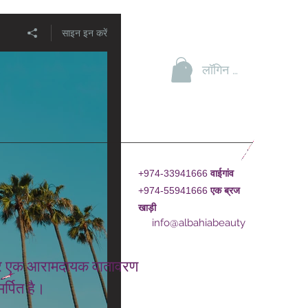
साइन इन करें
लॉगिन करें
+974-33941666
वाईगांव
+974-55941666
एक
ब्रज
खाड़ी
info@albahiabeauty
ाद और एक आरामदायक वातावरण
र्पित है।