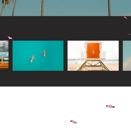
Widget Didn’t Load
Check your internet and refresh
this page.
If that doesn’t work, contact us.