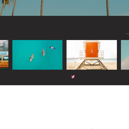
Widget Didn’t Load
Check your internet and refresh
this page.
If that doesn’t work, contact us.