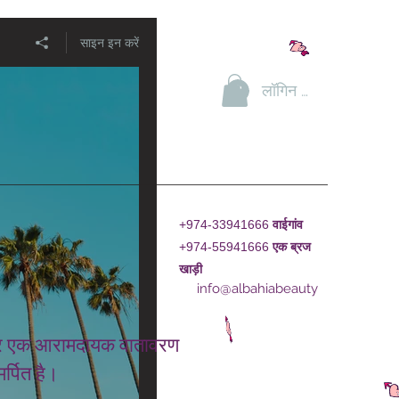
साइन इन करें
लॉगिन करें
+974-33941666
वाईगांव
+974-55941666
एक
ब्रज
खाड़ी
info@albahiabeauty
ाद और एक आरामदायक वातावरण
र्पित है।