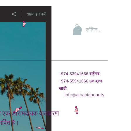
साइन इन करें
लॉगिन करें
+974-33941666
वाईगांव
+974-55941666
एक
ब्रज
खाड़ी
info@albahiabeauty
ाद और एक आरामदायक वातावरण
र्पित है।