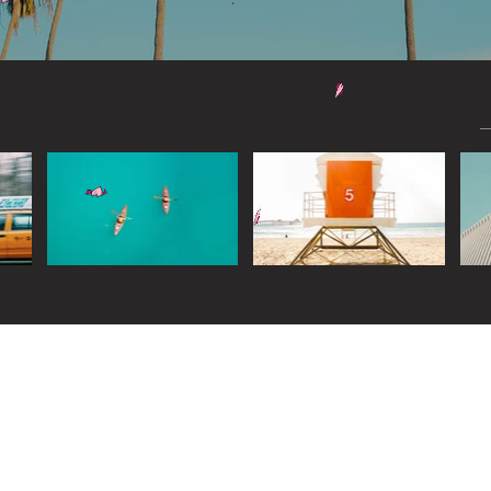
Widget Didn’t Load
Check your internet and refresh
this page.
If that doesn’t work, contact us.